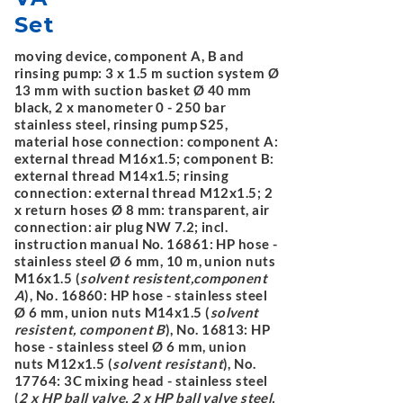
Set
moving device, component A, B and
rinsing pump: 3 x 1.5 m suction system Ø
13 mm with suction basket Ø 40 mm
black, 2 x manometer 0 - 250 bar
stainless steel, rinsing pump S25,
material hose connection: component A:
external thread M16x1.5; component B:
external thread M14x1.5; rinsing
connection: external thread M12x1.5; 2
x return hoses Ø 8 mm: transparent, air
connection: air plug NW 7.2; incl.
instruction manual No. 16861: HP hose -
stainless steel Ø 6 mm, 10 m, union nuts
M16x1.5 (
solvent resistent,component
A
), No. 16860: HP hose - stainless steel
Ø 6 mm, union nuts M14x1.5 (
solvent
resistent, component B
), No. 16813: HP
hose - stainless steel Ø 6 mm, union
nuts M12x1.5 (
solvent resistant
), No.
17764: 3C mixing head - stainless steel
(
2 x HP ball valve, 2 x HP ball valve steel,