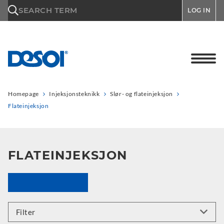
\n
SEARCH TERM
LOG IN
Homepage
Injeksjonsteknikk
Slør- og flateinjeksjon
Flateinjeksjon
FLATEINJEKSJON
Filter