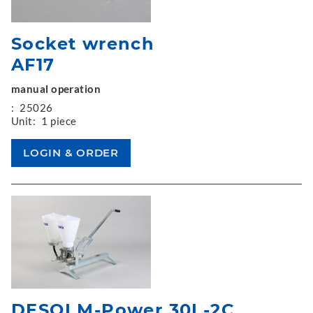
Socket wrench
AF17
manual operation
:
25026
Unit:
1 piece
DESOI M-Power 30L-2C