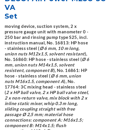
VA
Set
moving device, suction system, 2 x
pressure gauge unit with manometer 0 -
250 bar and rinsing pump type S25, incl.
instruction manual, No. 16813: HP hose
- stainless steel (
Ø 6 mm, 10 m long,
union nuts M12x1.5, solvent resistant
),
No. 16860: HP hose - stainless steel (
Ø 6
mm, union nuts M14x1.5, solvent
resistent, component B
), No. 16861: HP
hose - stainless steel (
Ø 6 mm, union
nuts M16x1.5, component A
), No.
17764: 3C mixing head - stainless steel
(
2 x HP ball valve, 2 x HP ball valve steel,
2 x non-return valve, mix block with 2 x
inline static mixer, whip 0.3 m long,
sliding coupling straight with free
passage Ø 2,5 mm; material hose
connections: component A: M16x1.5;
component B: M14x1.5; flush