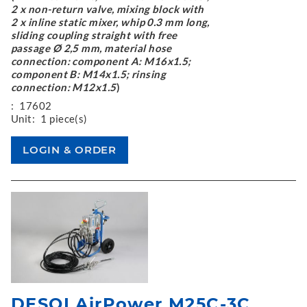
2 x non-return valve, mixing block with
2 x inline static mixer, whip 0.3 mm long,
sliding coupling straight with free
passage Ø 2,5 mm, material hose
connection: component A: M16x1.5;
component B: M14x1.5; rinsing
connection: M12x1.5
)
:
17602
Unit:
1 piece(s)
DESOI AirPower M25C-3C