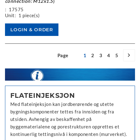
connection: M12x1.5
)
:
17575
Unit:
1 piece(s)
Page
1
2
3
4
5
FLATEINJEKSJON
Med flateinjeksjon kan jordberørende og utette
bygningskomponenter tettes fra innsiden og fra
utsiden. Avhengig av beskaffenhet på
byggematerialene og porestrukturen opprettes et
kontinuerlig tettingsnivå i komponenten (murverket).