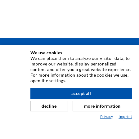
INJEKSJONSTEKNIKK
We use cookies
We can place them to analyze our visitor data, to
improve our website, display personalized
Rissinjeksjon
content and offer you a great website experience.
For more information about the cookies we use,
Horisontal tetning
open the settings.
Slør- og flateinjeksjon
accept all
Fugereparasjon
decline
more information
Tunnel og Anlegg
Privacy
Imprint
Ankersystemer
Blanding/Rørverk
Injeksjons- og blandeutstyr