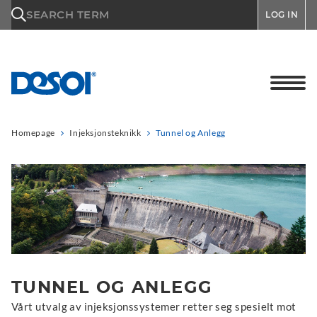
\n
SEARCH TERM
LOG IN
Homepage
Injeksjonsteknikk
Tunnel og Anlegg
TUNNEL OG ANLEGG
Vårt utvalg av injeksjonssystemer retter seg spesielt mot