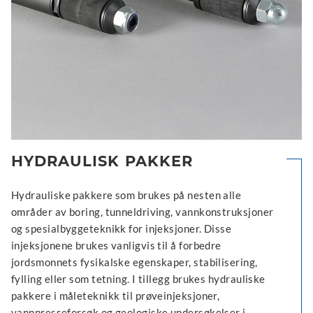
HYDRAULISK PAKKER
Hydrauliske pakkere som brukes på nesten alle
områder av boring, tunneldriving, vannkonstruksjoner
og spesialbyggeteknikk for injeksjoner. Disse
injeksjonene brukes vanligvis til å forbedre
jordsmonnets fysikalske egenskaper, stabilisering,
fylling eller som tetning. I tillegg brukes hydrauliske
pakkere i måleteknikk til prøveinjeksjoner,
vannpresseforsøk og geologiske undersøkelser i