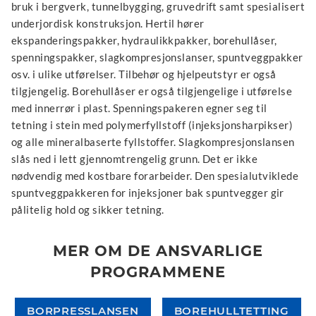
bruk i bergverk, tunnelbygging, gruvedrift samt spesialisert
underjordisk konstruksjon. Hertil hører
ekspanderingspakker, hydraulikkpakker, borehullåser,
spenningspakker, slagkompresjonslanser, spuntveggpakker
osv. i ulike utførelser. Tilbehør og hjelpeutstyr er også
tilgjengelig. Borehullåser er også tilgjengelige i utførelse
med innerrør i plast. Spenningspakeren egner seg til
tetning i stein med polymerfyllstoff (injeksjonsharpikser)
og alle mineralbaserte fyllstoffer. Slagkompresjonslansen
slås ned i lett gjennomtrengelig grunn. Det er ikke
nødvendig med kostbare forarbeider. Den spesialutviklede
spuntveggpakkeren for injeksjoner bak spuntvegger gir
pålitelig hold og sikker tetning.
MER OM DE ANSVARLIGE
PROGRAMMENE
BORPRESSLANSEN
BOREHULLTETTING