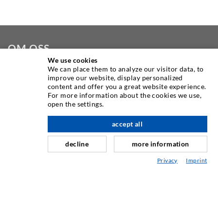
OM OSS
We use cookies
We can place them to analyze our visitor data, to
Som en av verdens ledende produsenter av
improve our website, display personalized
injeksjonsutstyr, tilbyr DESOI deg hele utvalget av
content and offer you a great website experience.
maskiner, materialer og pakker av høy kvalitet. I tillegg
For more information about the cookies we use,
open the settings.
tilbyr vi et bredt spekter fra produktutvikling over
konstruksjon til bore-, frese-, sveise- og monteringsarbeid.
accept all
decline
more information
KONTAKT OSS
Privacy
Imprint
DESOI GmbH
Gewerbestraße 16
36148 Kalbach/Rhön