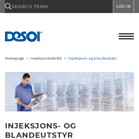
\n
SEARCH TERM
LOG IN
Homepage
Injeksjonsteknikk
Injeksjons- og blandeutstyr
INJEKSJONS- OG
BLANDEUTSTYR