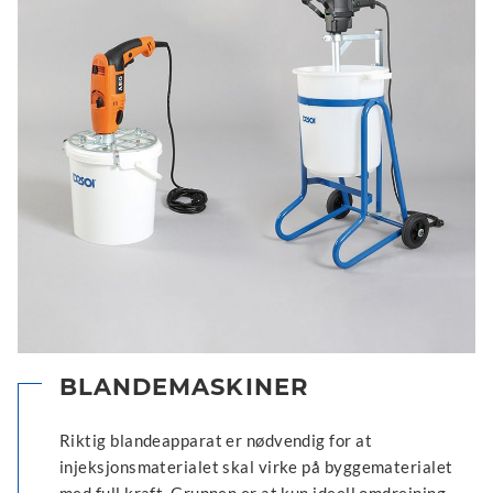
BLANDEMASKINER
Riktig blandeapparat er nødvendig for at
injeksjonsmaterialet skal virke på byggematerialet
med full kraft. Grunnen er at kun ideell omdreining