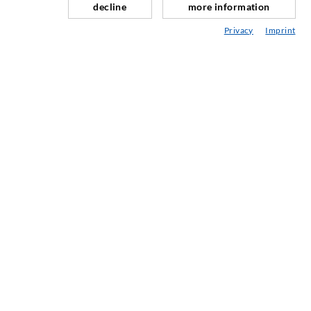
decline
more information
KONTAKT OSS
Privacy
Imprint
DESOI GmbH
Gewerbestraße 16
36148 Kalbach/Rhön
GERMANY
+49 6655 9636-0
+49 6655 9636-6666
office@desoi.de
NYHETSBREV
Nyhetsbrevet vårt blir publisert fire ganger i året og etter
behov. Der kan du lese informasjon om våre produkter og
tjenester.