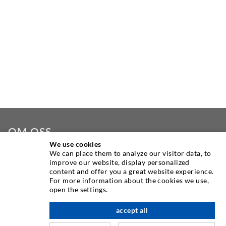
OM OSS
We use cookies
We can place them to analyze our visitor data, to
Som en av verdens ledende produsenter av
improve our website, display personalized
injeksjonsutstyr, tilbyr DESOI deg hele utvalget av
content and offer you a great website experience.
maskiner, materialer og pakker av høy kvalitet. I tillegg
For more information about the cookies we use,
open the settings.
tilbyr vi et bredt spekter fra produktutvikling over
konstruksjon til bore-, frese-, sveise- og monteringsarbeid.
accept all