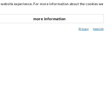
SERVICE
at website experience. For more information about the cookies we
ediatek
more information
sesoramiento / Planification / Ejecucion
Privacy
Imprint
njeksjon-ABC