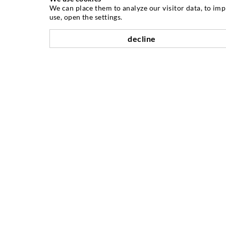
INJEKSJONSTEKNIKK
We can place them to analyze our visitor data, to im
use, open the settings.
Rissinjeksjon
decline
Horisontal tetning
Slør- og flateinjeksjon
Fugereparasjon
Tunnel og Anlegg
Ankersystemer
Blanding/Rørverk
Injeksjons- og blandeutstyr
BEDRIFTER
Historikk
Referanser