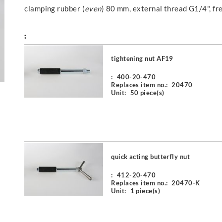
clamping rubber (
even
) 80 mm, external thread G1/4", f
:
tightening nut AF19
:
400-20-470
Replaces item no.:
20470
Unit:
50 piece(s)
quick acting butterfly nut
:
412-20-470
Replaces item no.:
20470-K
Unit:
1 piece(s)