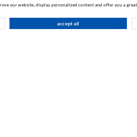
INDUSTRIELL TEKNOLOGI
prove our website, display personalized content and offer you a gre
M
accept all
A
I
SOCIAL MEDIA