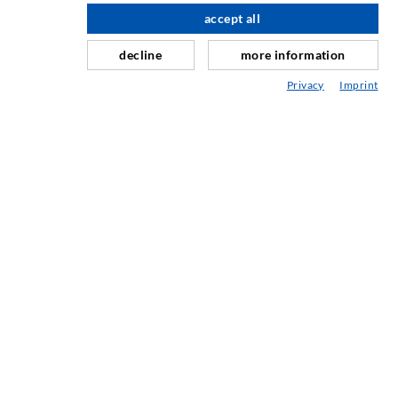
Slør- og flateinjeksjon
accept all
Fugereparasjon
decline
more information
Tunnel og Anlegg
Privacy
Imprint
Ankersystemer
Blanding/Rørverk
Injeksjons- og blandeutstyr
INDUSTRIELL TEKNOLOGI
SERVICE
Mediatek
Asesoramiento / Planification / Ejecucion
Injeksjon-ABC