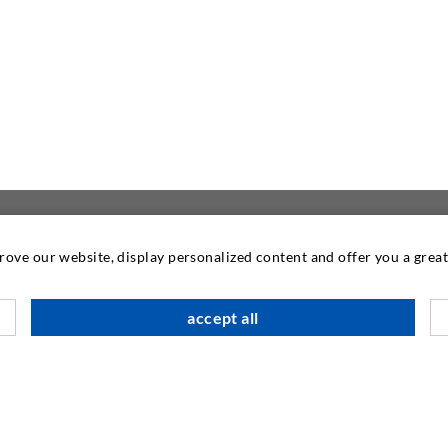
prove our website, display personalized content and offer you a gre
KONTAKT OSS
DESOI GmbH
accept all
Gewerbestraße 16
36148 Kalbach/Rhön
GERMANY
+49 6655 9636-0