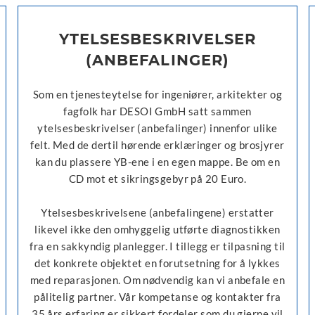
YTELSESBESKRIVELSER
(ANBEFALINGER)
Som en tjenesteytelse for ingeniører, arkitekter og
fagfolk har DESOI GmbH satt sammen
ytelsesbeskrivelser (anbefalinger) innenfor ulike
felt. Med de dertil hørende erklæringer og brosjyrer
kan du plassere YB-ene i en egen mappe. Be om en
CD mot et sikringsgebyr på 20 Euro.
Ytelsesbeskrivelsene (anbefalingene) erstatter
likevel ikke den omhyggelig utførte diagnostikken
fra en sakkyndig planlegger. I tillegg er tilpasning til
det konkrete objektet en forutsetning for å lykkes
med reparasjonen. Om nødvendig kan vi anbefale en
pålitelig partner. Vår kompetanse og kontakter fra
35 års erfaring er sikkert fordeler som du gjerne vil