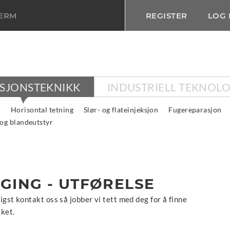
TERM
REGISTER
LOG 
KSJONSTEKNIKK
INDUSTRIELL TEKNOLO
n
Horisontal tetning
Slør- og flateinjeksjon
Fugereparasjon
 og blandeutstyr
GING - UTFØRELSE
gst kontakt oss så jobber vi tett med deg for å finne
kket.