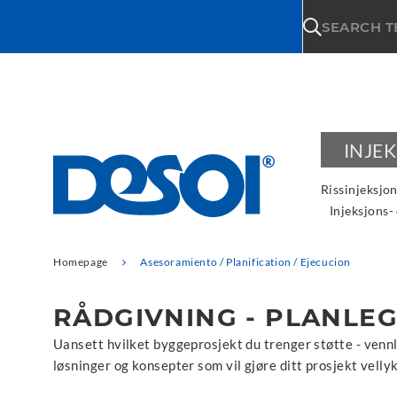
\n
SEARCH 
INJE
Rissinjeksjo
Injeksjons-
Homepage
Asesoramiento / Planification / Ejecucion
RÅDGIVNING - PLANLEG
Uansett hvilket byggeprosjekt du trenger støtte - vennli
løsninger og konsepter som vil gjøre ditt prosjekt velly