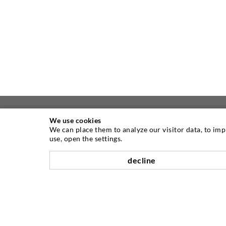
We use cookies
We can place them to analyze our visitor data, to im
OM OSS
use, open the settings.
Som en av verdens ledende produsenter
decline
av injeksjonsutstyr, tilbyr DESOI deg hele
utvalget av maskiner, materialer og
pakker av høy kvalitet. I tillegg tilbyr vi
et bredt spekter fra produktutvikling over
konstruksjon til bore-, frese-, sveise- og