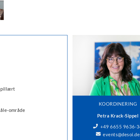
pillært
KOORDINERING
-såle-område
Petra Krack-Sippel
+49 6655 9636-3
events@desoi.de